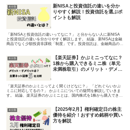
新NISAと投資信託の違いを分か
未分類
りやすく解説！投資信託を選ぶポ
イントも解説
「新NISAと投資信託の違いってなに？」 と分からない人に新NISA
と投資信託の違いを分かりやすく解説します。 結論、新NISAは金融
商品でなく少額投資非課税「制度」です。投資信託は、金融商品の1
つです。 ＼100円からポイント投資可能／ ...
【楽天証券】かぶミニってなに？
未分類
1株から購入できるミニ株（単元
未満株取引）のメリット・デメリ
ットは？
「楽天証券のかぶミニってよく聞くけどなに？」 「どれぐらいかぶ
ミニに対応してるの？」 かぶミニについての疑問を解説していきま
す。 結論、楽天証券のかぶミニとは、国内株式を1株から購入できる
株式投資で新NISAの成長投資枠で購入することができ...
【2025年2月】権利確定日の株主
未分類
優待を紹介！おすすめ銘柄や買い
方を解説