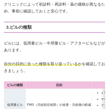
クリニックによって初診料・再診料・薬の価格が異なるた
め、事前に確認しておくと安心です。
3.ピルの種類
ピルには、低用量ピル・中用量ピル・アフターピルなどが
あります。
自分の目的に合った種類を取り扱っているか
を確認してお
きましょう。
ピルの種類
目的
トリ
マーベ
低用量ピル
PMS（月経前症候群）の改善・月経痛の軽減
ファ