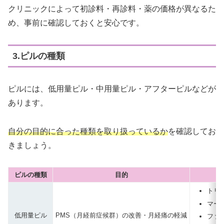
クリニックによって初診料・再診料・薬の価格が異なるた
め、事前に確認しておくと安心です。
3.ピルの種類
ピルには、低用量ピル・中用量ピル・アフターピルなどが
あります。
自分の目的に合った種類を取り扱っているか
を確認してお
きましょう。
ピルの種類
目的
トリ
マーベ
低用量ピル
PMS（月経前症候群）の改善・月経痛の軽減
ファ