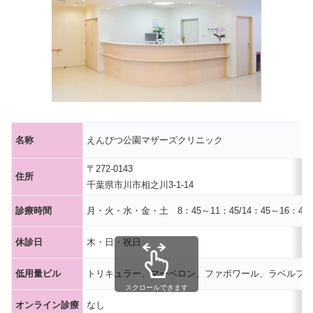
名称
えんぴつ公園マザーズクリニック
〒272-0143
住所
千葉県市川市相之川3-1-14
診療時間
月・火・水・金・土 8：45～11：45/14：45～16：45
休診日
木・日・祝日
低用量ピル
トリキュラー、マーベロン、ファボワール、ラベルフ
スクロールできます
オンライン診療
なし