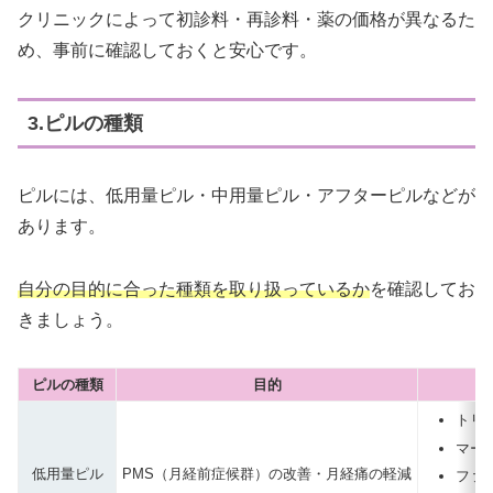
クリニックによって初診料・再診料・薬の価格が異なるた
め、事前に確認しておくと安心です。
3.ピルの種類
ピルには、低用量ピル・中用量ピル・アフターピルなどが
あります。
自分の目的に合った種類を取り扱っているか
を確認してお
きましょう。
ピルの種類
目的
トリ
マーベ
低用量ピル
PMS（月経前症候群）の改善・月経痛の軽減
ファ